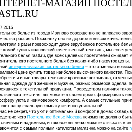
НТЕРНЕТ-МАГАЗИН ПОСТЕЛ
ASTL.RU
07.2015
тельное белье из города Иваново совершенно не напрасно заво
ичества россиян. Поскольку оно не дорогое и высококачественн
аметрам в разы превосходит даже зарубежное постельное белье
е домой купить ивановский качественный текстиль, мы советуем
тельного белья rastl.ru, где всех целевых посетителей ожидает
хитительного постельного белья без каких-либо накруток цены.
нный
интернет-магазин постельного белья
– это отменная возмож
емлемой цене купить товар наиболее высоченного качества. Пом
обрести и иные товары текстиля: красивые покрывала, отменные
льная одежда для женщин и мужчин, разных размеров одеяла, п
осящихся к текстильной продукции. Посредством наличия таког
ественного текстиля, вы можете в своем доме сформировать не
осферу уюта и неимоверного комфорта. А самые стильные прин
лают вашу спальную комнату истинно уникальной.
час не секрет, что уют и оптимальный комфорт в домах складыв
едствие чего
Постельное белье Москва
неизменно должно быть
говечным и надежным, и таковое вы легко можете отыскать в инте
акомится с самым полным каталогом магазина можно на сайте
h