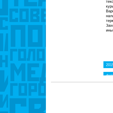
тек
кур
Вар
нал
тер
Зах
ины
201
фев