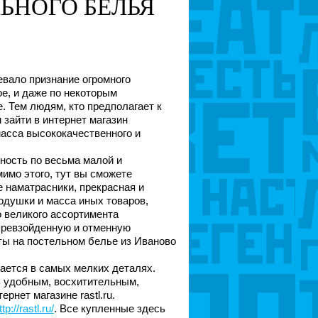
ЬНОГО БЕЛЬЯ
евало признание огромного
ое, и даже по некоторым
. Тем людям, кто предполагает к
 зайти в интернет магазин
 масса высококачественного и
ность по весьма малой и
имо этого, тут вы сможете
 наматрасники, прекрасная и
одушки и масса иных товаров,
о великого ассортимента
превзойденную и отменную
ты на постельном белье из Иваново
ается в самых мелких деталях.
 удобным, восхитительным,
рнет магазине rastl.ru.
ttp://rastl.ru/
. Все купленные здесь