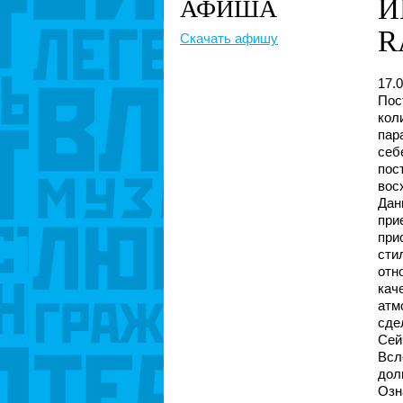
И
АФИША
R
Скачать афишу
17.
Пос
кол
пар
себ
пос
вос
Да
при
при
сти
отн
кач
атм
сде
Сей
Всл
дол
Озн