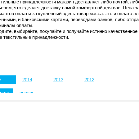
стильные принадлежности магазин доставляет либо почтой, либ
ьером, что сделает доставку самой комфортной для вас. Цена з
иантов оплаты за купленный здесь товар масса: это и оплата э
ичными, и банковскими картами, переводами банков, либо отпр
миналы оплаты.
одите, выбирайте, покупайте и получайте истинно качественное 
е текстильные принадлежности.
5
2014
2013
2012
раль
январь