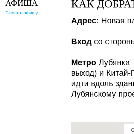
КАК ДОБРА
АФИША
Скачать афишу
Адрес
: Новая п
Вход
со сторон
Метро
Лубянка (
выход) и Китай-
идти вдоль здан
Лубянскому прое