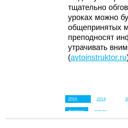
тщательно обгов
уроках можно бу
общепринятых м
преподносят ин
утрачивать вним
(
avtoinstruktor.ru
2015
2014
2
февраль
январь