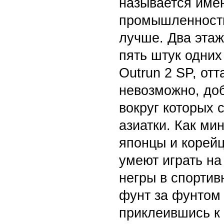
называется имен
промышленности,
лучше. Два этаж
пять штук одних
Outrun 2 SP, от
невозможно, до
вокруг которых
азиатки. Как ми
японцы и корейц
умеют играть на
негры в спорти
фунт за фунтом
приклеившись к 