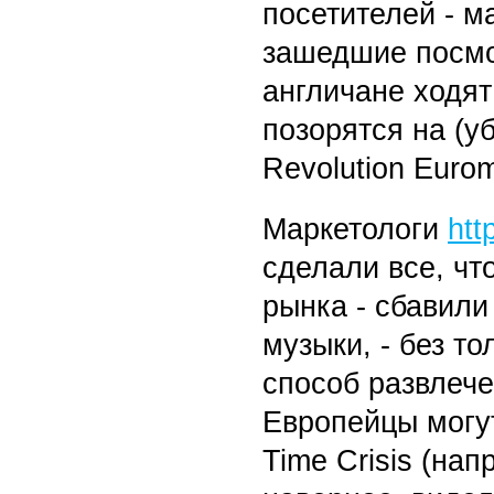
посетителей - м
зашедшие посмот
англичане ходят 
позорятся на (у
Revolution Eurom
Маркетологи
htt
сделали все, чт
рынка - сбавили
музыки, - без то
способ развлече
Европейцы могут
Time Crisis (нап