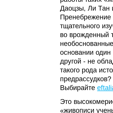
Даоцзы, Ли Тан
Пренебрежение к
тщательного изу
во врожденный т
необоснованные 
основании один
другой - не об
такого рода ист
предрассудков?
Выбирайте
eftal
Это высокомери
«живописи учен