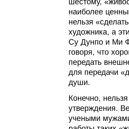
шестому, «живос
наиболее ценный
нельзя «сделать
художника, а эт
Су Дунпо и Ми Ф
говоря, что хо
передать внешне
для передачи «д
души.
Конечно, нельзя
утверждения. Ве
учеными мужами
работы таких «ж