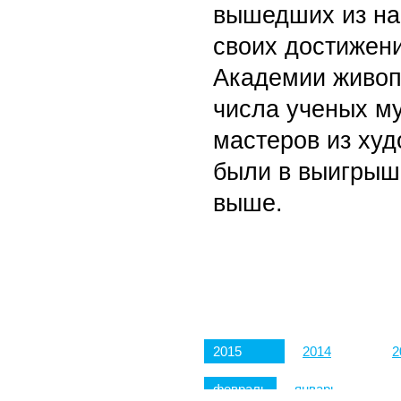
вышедших из нар
своих достижен
Академии живопи
числа ученых м
мастеров из ху
были в выигрыш
выше.
2015
2014
2
февраль
январь