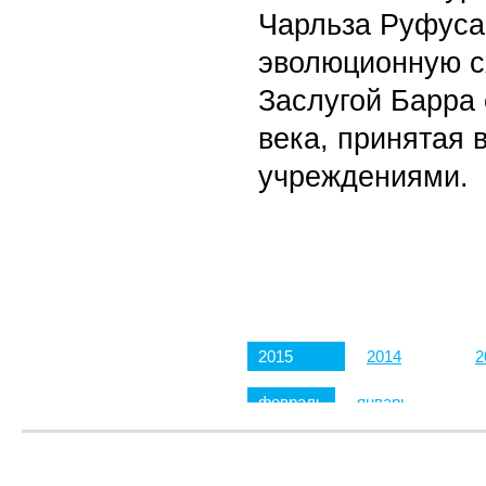
Чарльза Руфуса
эволюционную с
Заслугой Барра 
века, принятая
учреждениями.
2015
2014
2
февраль
январь