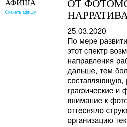
ОТ ФОТОМ
АФИША
НАРРАТИВ
Скачать афишу
25.03.2020
По мере развит
этот спектр воз
направления раб
дальше, тем бо
составляющую, 
графические и ф
внимание к фот
оттесняло стру
организацию тек