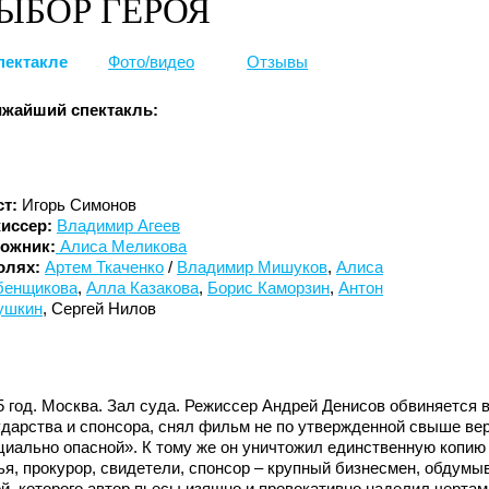
ЫБОР ГЕРОЯ
пектакле
Фото/видео
Отзывы
жайший спектакль:
ст:
Игорь Симонов
иссер:
Владимир Агеев
ожник:
Алиса Меликова
олях:
Артем Ткаченко
/
Владимир Мишуков
,
Алиса
бенщикова
,
Алла Казакова
,
Борис Каморзин
,
Антон
ушкин
, Сергей Нилов
5 год. Москва. Зал суда. Режиссер Андрей Денисов обвиняется в
ударства и спонсора, снял фильм не по утвержденной свыше вер
циально опасной». К тому же он уничтожил единственную копию 
ья, прокурор, свидетели, спонсор – крупный бизнесмен, обдум
ой, которого автор пьесы изящно и провокативно наделил чертам