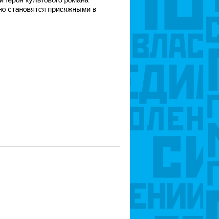
но становятся присяжными в