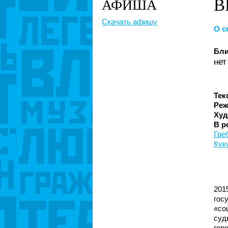
В
АФИША
Скачать афишу
О с
Бли
нет
Тек
Реж
Худ
В р
Гре
Кук
201
гос
«со
суд
гер