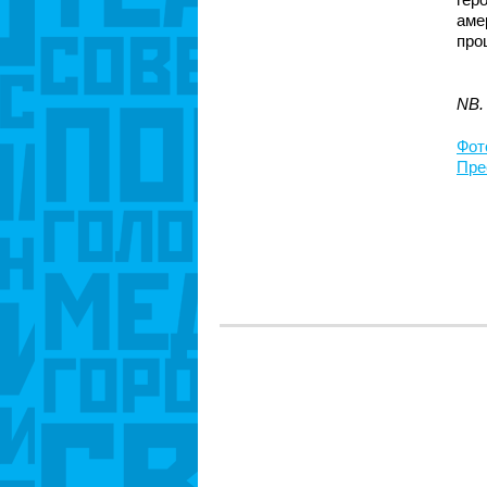
аме
про
NB.
Фот
Пре